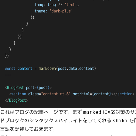
              lang:
 lang
 ?? 
'text'
,
              theme:
 'dark-plus'
            })
          }
        }
      })
    }
  }
})
const
 content
 = 
markdown
(
post
.
data
.
content
)
---
<
BlogPost
 post
=
{
post
}
>
  <
section
 class
=
"content mt-6"
 set:html
=
{
content
}
></
section
>
</
BlogPost
>
これはブログの記事ページです。まず
marked
にXSS対策の
ドブロックのシンタックスハイライトをしてくれる
shiki
を用
言語を記述しておきます。