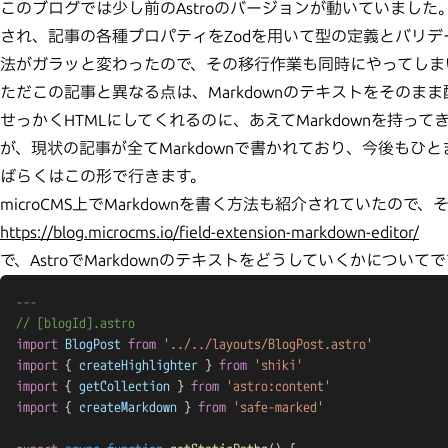
このブログでは少し前のAstroのバージョンが動いていました。5以降か
され、記事の各種プロパティをZodを用いて型の定義とバリ
法がガラッと変わったので、その移行作業も同時にやってしま
ただこの記事と異なる点は、Markdownのテキストをそのま
せっかくHTMLにしてくれるのに、あえてMarkdownを持っ
が、現状の記事が全てMarkdownで書かれており、今後もひと
ばらくはこの形で行きます。
microCMS上でMarkdownを書く方法も紹介されていた
https://blog.microcms.io/field-extension-markdown-editor/
で、AstroでMarkdownのテキストをどうしていくかにつ
---
// [blogId].astro
import
 BlogPost
 from
 '../../layouts/BlogPost.astro'
import
 { 
createHighlighter
 } 
from
 'shiki'
import
 { 
getCollection
 } 
from
 'astro:content'
import
 { 
createMarkdown
 } 
from
 'safe-marked'