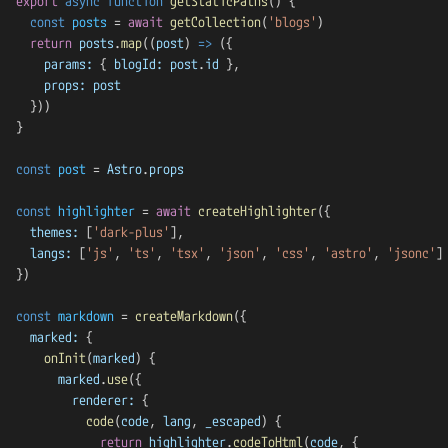
export
 async
 function
 getStaticPaths
() {
  const
 posts
 = 
await
 getCollection
(
'blogs'
)
  return
 posts
.
map
((
post
) 
=>
 ({
    params:
 { 
blogId:
 post
.
id
 },
    props:
 post
  }))
}
const
 post
 = 
Astro
.
props
const
 highlighter
 = 
await
 createHighlighter
({
  themes:
 [
'dark-plus'
],
  langs:
 [
'js'
, 
'ts'
, 
'tsx'
, 
'json'
, 
'css'
, 
'astro'
, 
'jsonc'
]
})
const
 markdown
 = 
createMarkdown
({
  marked:
 {
    onInit
(
marked
) {
      marked
.
use
({
        renderer:
 {
          code
(
code
, 
lang
, 
_escaped
) {
            return
 highlighter
.
codeToHtml
(
code
, {